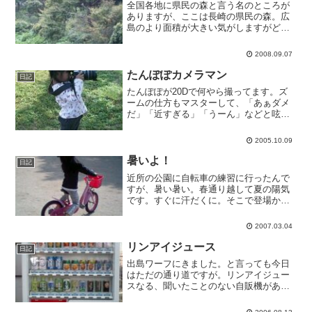
全国各地に県民の森と言う名のところが
ありますが、ここは長崎の県民の森。広
島のより面積が大きい気がしますがどう
かな。キャンプの下見です。いい感じで
す。
2008.09.07
たんぽぽカメラマン
日記
たんぽぽが20Dで何やら撮ってます。ズ
ームの仕方もマスターして、「あぁダメ
だ」「近すぎる」「うーん」などと呟き
ながらシャッターを切ってます。さてど
んな写真が出来ますか。
2005.10.09
暑いよ！
日記
近所の公園に自転車の練習に行ったんで
すが、暑い暑い。春通り越して夏の陽気
です。すぐに汗だくに。そこで登場かき
氷器。３月頭に投入されるとは。
2007.03.04
リンアイジュース
日記
出島ワーフにきました。と言っても今日
はただの通り道ですが。リンアイジュー
スなる、聞いたことのない自販機があり
ました。ごく普通のお茶が出てきまし
た。