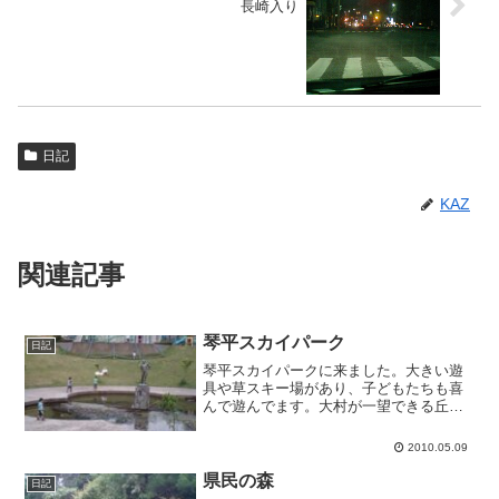
長崎入り
日記
KAZ
関連記事
琴平スカイパーク
日記
琴平スカイパークに来ました。大きい遊
具や草スキー場があり、子どもたちも喜
んで遊んでます。大村が一望できる丘に
は、パラグライダーのフライトエリアも
ありました。初めて目の前でパラグライ
2010.05.09
ダーが飛ぶのを見ました。かっこいいで
すね。
県民の森
日記