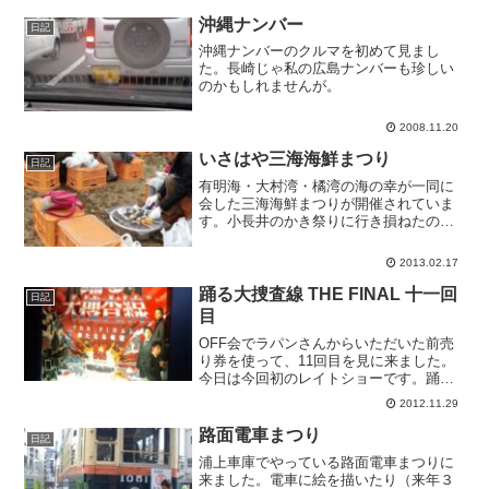
開いています。この後花火も上がりま
す。
沖縄ナンバー
日記
沖縄ナンバーのクルマを初めて見まし
た。長崎じゃ私の広島ナンバーも珍しい
のかもしれませんが。
2008.11.20
いさはや三海海鮮まつり
日記
有明海・大村湾・橘湾の海の幸が一同に
会した三海海鮮まつりが開催されていま
す。小長井のかき祭りに行き損ねたので
代わりに来ましたが、とても賑わってい
ます。小長井牡蠣で牡蠣焼きをしたり餅
2013.02.17
を焼いたりしています。旨い。
踊る大捜査線 THE FINAL 十一回
日記
目
OFF会でラパンさんからいただいた前売
り券を使って、11回目を見に来ました。
今日は今回初のレイトショーです。踊る
が「上映中」なのももう少し。淋しいで
2012.11.29
すね。このポスターもよく見るとところ
どころ破れてます。今回は全部で七名。
路面電車まつり
日記
全員男。リピーターば...
浦上車庫でやっている路面電車まつりに
来ました。電車に絵を描いたり（来年３