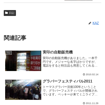
日記
KAZ
関連記事
実印の自動販売機
日記
実印の自動販売機がありました。一本千
円です。メジャーな名字ばかりですが、
電話をすると特注品も用意してくれるよ
うです。その特注品も千円です。三文判
ならまだ分かるけど、実印が買えるって
2010.02.14
すごいなあ。
グラバーフェスティバル2011
日記
トーマスグラバー没後100年ということ
で、グラバーフェスティバルが開催され
ています。ベッキーが来てミニライブし
ているし、かなりお金のかかったイベン
トです。グラバー園も今日は九時半まで
2011.11.26