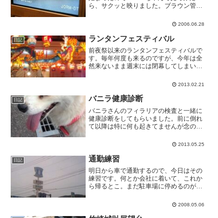
ら、サクッと映りました。ブラウン管テ
レビでも違いが分かる美しさですね。ま
だ番組は名曲アルバムみたいなテスト放
2006.06.28
送ばかりですが、星関係の科学番組やっ
てるとこもありました。...
ランタンフェスティバル
日記
前夜祭以来のランタンフェスティバルで
す。毎年何度も来るのですが、今年は全
然来ないまま週末には閉幕してしまいま
す。あー。
2013.02.21
バニラ健康診断
日記
バニラさんのフィラリアの検査と一緒に
健康診断をしてもらいました。前に倒れ
て以降は特に何も起きてませんが念のた
め。フィラリアは問題なし。健康診断の
結果は後ほど連絡があります。
2013.05.25
通勤練習
日記
明日から車で通勤するので、今日はその
練習です。何とか会社に着いて、これか
ら帰るとこ。まだ駐車場に停めるのが心
配ですが、警備員の人曰わく、そんなに
混まないから頭から突っ込めば大丈夫と
2008.05.06
のこと。今日はドキドキしたこの道のり
も、いつか慣れっこになっ...