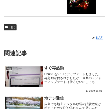
日記
KAZ
関連記事
すぐ再起動
日記
Ubuntuを9.10にアップデートしました。
再起動が促されましたが、今回のメジャ
ーアップデートは仕方ないにしても、
Ubuntuは何かしらアップデートするたび
に再起動しなきゃいけなくてWindowsみ
2009.11.01
たいな気分になります。しかも今回は再
起動...
地デジ受信
日記
広島でも地上デジタル放送の試験放送が
始まったのでRD-X6ちゃんで見てみた