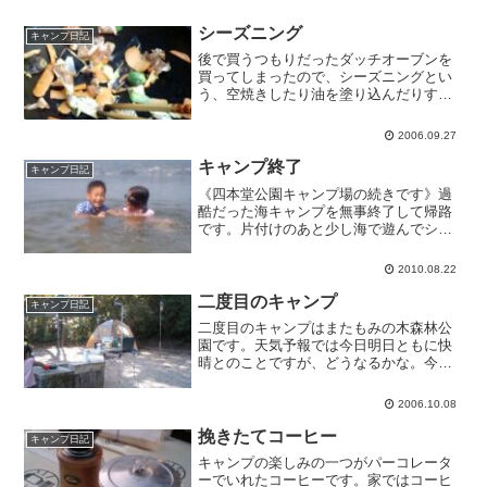
シーズニング
キャンプ日記
後で買うつもりだったダッチオーブンを
買ってしまったので、シーズニングとい
う、空焼きしたり油を塗り込んだりする
作業をしています。本体は終わり、蓋の
方の仕上げです。鉄臭いのを取るために
2006.09.27
クズ野菜を炒めます。実際にこれで料理
を作ってみるまでこれでい...
キャンプ終了
キャンプ日記
《四本堂公園キャンプ場の続きです》過
酷だった海キャンプを無事終了して帰路
です。片付けのあと少し海で遊んでシャ
ワーを浴びて出発しました。熱帯夜に苦
しめられましたが、クルマで15分くらい
2010.08.22
のところに温泉があったのはよかったで
す。南斗がずいぶん気に...
二度目のキャンプ
キャンプ日記
二度目のキャンプはまたもみの木森林公
園です。天気予報では今日明日ともに快
晴とのことですが、どうなるかな。今日
の夕飯はお鍋の予定なので手間がかから
ず、タップリ余裕があります。前回遊べ
2006.10.08
なかった分、堪能するぞ。ランタンスタ
ンドも用意したし、パーコ...
挽きたてコーヒー
キャンプ日記
キャンプの楽しみの一つがパーコレータ
ーでいれたコーヒーです。家ではコーヒ