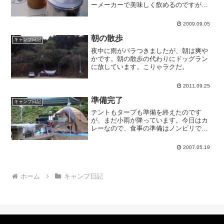
ーメーカーで美味しく飲めるのですが、
キャンプで飲むコーヒーも違った美味し
さです。日が暮れて肌寒くなってきまし
2009.09.05
た。子どもたちは、拾ってきた松ぼっく
りや小枝をボンドでくっつ...
朝の散歩
キャンプ日記
夜中に雨がパラつきましたが、朝は爽や
かです。朝の散歩の代わりにドッグラン
に放しています。こりゃラクだ。
2011.09.25
準備完了
キャンプ日記
テントもタープも準備を終えたのです
が、まだ小雨が降っています。今日はカ
レーなので、食事の準備はノンビリでい
いのですが、そろそろ止んで欲しいな
ぁ。半年間放置されてたランタンのマン
2007.05.19
トルが二基とも生きていてラッキーでし
た。って書いてたら晴れてきた...
ホーム
キャンプ日記