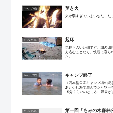
焚き火
キャンプ日記
火が弱すぎていまいちだった
起床
キャンプ日記
気持ちのいい朝です。朝の四
え込むことなく、快適に寝ら
た。
キャンプ終了
キャンプ日記
《四本堂公園キャンプ場の続
あと少し海で遊んでシャワー
15分くらいのところに温泉が
第一回「もみの木森林
キャンプ日記