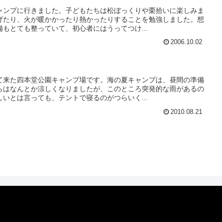
ャンプに行きました。子どもたちは松ぼっくりや栗拾いに楽しみま
げたり、火が暖かかったり熱かったりすることを勉強しました。想
もとても整っていて、初心者にはうってつけ...
2006.10.02
て来た四本堂公園キャンプ場です。海の夏キャンプは、昼間の準備
らはなんとか涼しくなりましたが、このところ突発的な雨があるの
いとは言っても、テントで寝るのがつらいく...
2010.08.21