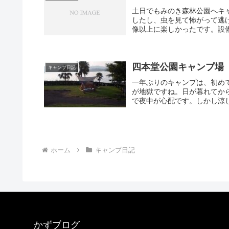
土日でもみのき森林公園へキ
したし、虫を見て怖がって逃
像以上に楽しかったです。設備
四本堂公園キャンプ場
キャンプ日記
一年ぶりのキャンプは、初め
が地獄ですね。日が暮れてか
で夜中が心配です。しかし涼し
ホーム
キャンプ日記
かずブログ