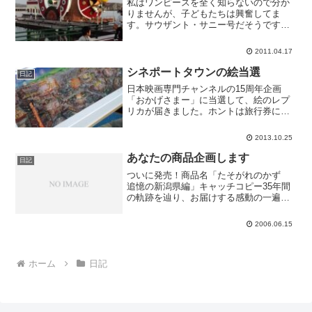
私はワンピースを全く知らないので分か
りませんが、子どもたちは興奮してま
す。サウザント・サニー号だそうです。
クルーズ船になってて、一時間おきに出
港しています。
2011.04.17
シネポートタウンの絵当選
日記
日本映画専門チャンネルの15周年企画
「おかげさまー」に当選して、絵のレプ
リカが届きました。ホントは旅行券に応
募していたので最初は箱の大きさにがっ
かりしましたが、開いてみたらとても素
2013.10.25
敵な絵で感激しました。どこに飾ろうか
な。当選のきっかけになっ...
あなたの商品企画します
日記
ついに発売！商品名「たそがれのかず
追憶の新潟県編」キャッチコピー35年間
の軌跡を辿り、お届けする感動の一遍種
類別名称2時間ドラマっぽい見出しなのだ
がよく見ると、35歳の男性（人間）★あ
2006.06.15
なたの商品企画室
ホーム
日記