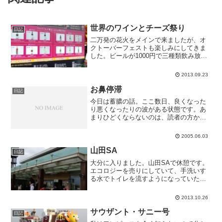
世界のワインとチーズ祭り
日記
二万発の花火をメインで来ましたが、オ
クトーバーフェストも楽しみにしてきま
した。ビールが1000円で三種類飲み放題
ということでキャンプテンボスに泊まる
ことにして準備万端でしたが、どうも私
2013.09.23
は麦アレルギーじゃないかということで
（ビール飲むと高確率...
お鼻停滞
日記
今日は蓄膿の話。ここ数日、良くなった
り悪くなったりの波がある状態です。あ
まりひどくならないのは、読者の方から
教えて頂いたドクダミ茶のお陰かもしれ
ません。お茶をよく飲むとかなりいいで
2005.06.03
すし、飲まなくなると悪くなります。い
ずれにしても治りはしない...
山田SA
日記
大分に入りました。山田SAで休憩です。
エコロジーを売りにしていて、手洗いす
る水でトイレを流すようになっていたり
メガソーラーが設置されてたりします。
モノノフパーカーを何人か見かけまし
2013.10.26
た。みなさん気を付けてね。
サウザント・サニー号
日記