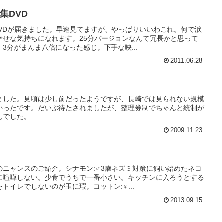
集DVD
DVDが届きました。早速見てますが、やっぱりいいわこれ。何で涙
幸せな気持ちになれます。25分バージョンなんて冗長かと思って
3分がまんま八倍になった感じ。下手な映...
2011.06.28
ました。見頃は少し前だったようですが、長崎では見られない規模
かったです。だいぶ待たされましたが、整理券制でちゃんと統制が
んでした。
2009.11.23
のニャンズのご紹介。シナモン:♂3歳ネズミ対策に飼い始めたネコ
に喧嘩しない。少食でうちで一番小さい。キッチンに入ろうとする
トイレでしないのが玉に瑕。コットン:♀...
2013.09.15