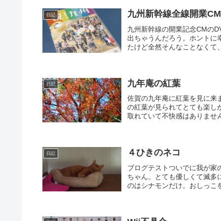
九州新幹線全線開業CM
日記
九州新幹線の開業記念CMの
出ちゃうんだろう。ホントに
たけど全然そんなことなくて、
九年庵の紅葉
日記
佐賀の九年庵に紅葉を見に来
の紅葉が見られてとても楽し
取れていて不快感はありませ
４ひきのネコ
日記
ブログテストついでに我が家
ちゃん。とても優しくて滅多
のはシナモンだけ。おしっこを