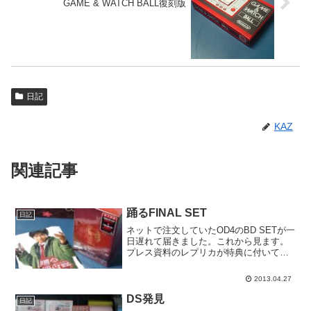
GAME & WATCH BALL復刻版
日記
KAZ
関連記事
踊るFINAL SET
日記
ネットで注文していたOD4のBD SETが一
日遅れて届きました。これから見ます。
プレス資料のレプリカが特典に付いてい
ましたが、折れ曲がってました。HMV
め…。パッケージに「隠し特典映像」と
2013.04.27
ありますが、それじゃ隠れてないじゃ
ん。
DS発見
日記