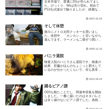
古本市場で、普通にDSが売られてまし
た。びっくり。Wiiは売り切れ。初めて
PS3を試遊台で触りましたが、綺麗なグ
ラフィックにゲーマー魂が騒ぎますね。
やっぱりWiiとは向いてる方向が違いま
2007.02.03
す。
そして休憩
日記
南斗にメトロ太郎クッキーを買いまし
た。休憩中、「カンカン」と言いながら
遊んでます。ラーメンも二個ずつ買いま
した。買ったのはそれだけですが、スー
パーボール貰いました。
2005.12.10
バニラ退院
日記
検査入院のバニラさん退院です。検査の
結果、肝臓がほんのちょこっと肥大して
いるのが分かったくらいで、何も異常は
見つかりませんでした。薬を飲みながら
経過観察となりました。肝炎とか肝硬変
2012.04.23
とか心配しましたが、その可能性は低い
ようです。しばらく激しい...
踊るピアノ譜
日記
OD3も観たことだし、関連本収集を開始
しました。一番に届いたのはネタバレと
は全く縁のないピアノ譜でした。表紙は
OD3ですが、収録曲はLoveSomebody・
Rythm and Police・C.X.と、OD3限定で
2010.07.13