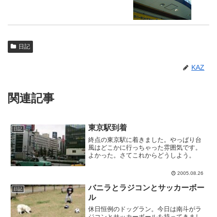
日記
KAZ
関連記事
東京駅到着
日記
終点の東京駅に着きました。やっぱり台
風はどこかに行っちゃった雰囲気です。
よかった。さてこれからどうしよう。
2005.08.26
バニラとラジコンとサッカーボー
日記
ル
休日恒例のドッグラン。今日は南斗がラ
ジコンとサッカーボールを持ってきまし