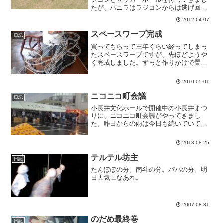
たが、バニラはラジコンからは逃げ回
り、サッカーボールではよそのワンちゃ
2012.04.07
んが遊んでいます。
スペースワープ完成
日記
買ってもらって三年くらい経ってしまっ
たスペースワープですが、先ほどようや
く完成しました。ずっと作りかけで置い
てあったのですが、南斗が最近「これい
つできるの〜？」と連日言っていたの
2010.05.01
で、一気に完成させたのでした。南斗は
とても気に入ってくれたみた...
ニコニコ町会議
日記
小長井文化ホールで開催中の小長井まつ
りに、ニコニコ町会議がやってきまし
た。昨日からの雨は今日も続いていてた
まに激しい降りになったりしますが、町
会議はたいへんな人気で、たくさんの若
2013.08.25
い人が訪れています。駐車場で予定され
ていたイベントはホールに移...
テルテル坊主
日記
たんぽぽの分。南斗の分。パパの分。明
日天気になあれ。
2007.08.31
のだめ最終巻
日記