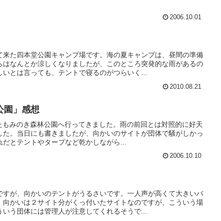
2006.10.01
て来た四本堂公園キャンプ場です。海の夏キャンプは、昼間の準備
らはなんとか涼しくなりましたが、このところ突発的な雨があるの
いとは言っても、テントで寝るのがつらいく...
2010.08.21
公園」感想
とまたもみのき森林公園へ行ってきました。雨の前回とは対照的に好天
した。当日にも書きましたが、向かいのサイトが団体で騒がしかっ
だとテントやタープなど乾かしながら...
2006.10.10
ですが、向かいのテントがうるさいです。一人声が高くて大きいバ
。向かいは２サイト分がくっ付いたサイトなのですが、こういう場
いう団体には管理人が注意してくれるそうで...