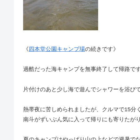
《
四本堂公園キャンプ場
の続きです》
過酷だった海キャンプを無事終了して帰路で
片付けのあと少し海で遊んでシャワーを浴び
熱帯夜に苦しめられましたが、クルマで15分
南斗がずいぶん気に入って帰りにも寄りたが
夏のキャンプはやっぱり山の上などで避暑で