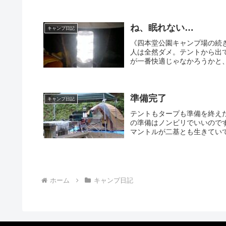
ね、眠れない…
キャンプ日記
《四本堂公園キャンプ場の続
人は全然ダメ。テントから出
が一番快適じゃなかろうかと、
準備完了
キャンプ日記
テントもタープも準備を終え
の準備はノンビリでいいので
マントルが二基とも生きていて
ホーム
キャンプ日記