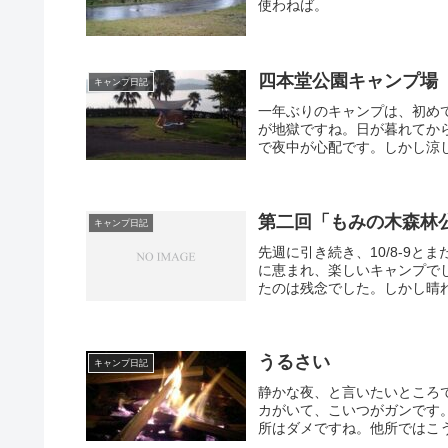
使わねば。
四本堂公園キャンプ場
キャンプ日記
一年ぶりのキャンプは、初め
が地獄ですね。日が暮れてか
で夜中が心配です。しかし涼し
第二回「もみの木森林
キャンプ日記
先週に引き続き、10/8-9
に恵まれ、楽しいキャンプで
たのは残念でした。しかし晴れ
うるさい
キャンプ日記
静かな夜、と言いたいところ
カがいて、こいつがガンです
所はダメですね。他所ではこう