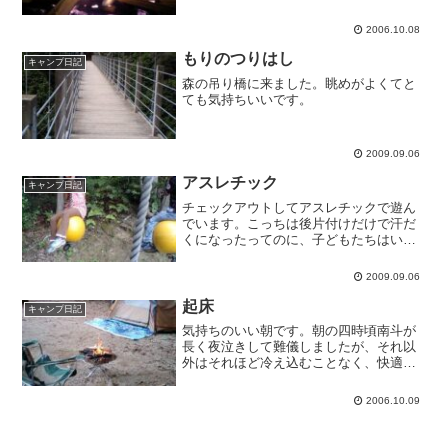
です。向かいは２サイト分がくっ付いた
サイトなのですが、こういう場所はダメ
2006.10.08
ですね。他所ではこういう団体には管理
人が注意してくれるそうで...
もりのつりはし
キャンプ日記
森の吊り橋に来ました。眺めがよくてと
ても気持ちいいです。
2009.09.06
アスレチック
キャンプ日記
チェックアウトしてアスレチックで遊ん
でいます。こっちは後片付けだけで汗だ
くになったってのに、子どもたちはいい
なあ。
2009.09.06
起床
キャンプ日記
気持ちのいい朝です。朝の四時頃南斗が
長く夜泣きして難儀しましたが、それ以
外はそれほど冷え込むことなく、快適に
寝られました。今回は寝袋+タオルケット
+毛布一枚という装備でした。
2006.10.09