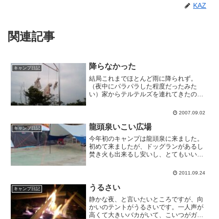
KAZ
関連記事
降らなかった
キャンプ日記
結局これまでほとんど雨に降られず。
（夜中にパラパラした程度だったみた
い）家からテルテルズを連れてきたのが
よかったかな。子どもたちは虫取りをし
て遊んでいます。と書いてるうちに、雲
2007.09.02
行きが怪しくなってきました。降るか
な。
龍頭泉いこい広場
キャンプ日記
今年初のキャンプは龍頭泉に来ました。
初めて来ましたが、ドッグランがあるし
焚き火も出来るし安いし、とてもいいで
す。夜の空には満天の星そして天の川。
でもオートキャンプのサイトは元野球場
2011.09.24
で、何とも味気ない雰囲気。荒れ地より
はいいけれど、砂埃がすご...
うるさい
キャンプ日記
静かな夜、と言いたいところですが、向
かいのテントがうるさいです。一人声が
高くて大きいバカがいて、こいつがガン