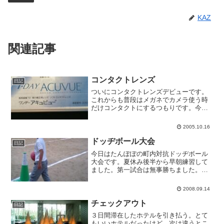
KAZ
関連記事
コンタクトレンズ
日記
ついにコンタクトレンズデビューです。
これからも普段はメガネでカメラ使う時
だけコンタクトにするつもりです。今も
付けてますが、メガネがないのに視界良
好なのは変な感じ。
2005.10.16
ドッヂボール大会
日記
今日はたんぽぽの町内対抗ドッヂボール
大会です。夏休み後半から早朝練習して
ました。第一試合は無事勝ちました。し
かし私はいつでも一眼レフ抱えてて、客
観的に見るとたまちゃんのパパみたいだ
2008.09.14
なあ。
チェックアウト
日記
３日間滞在したホテルを引き払う。とて
もいいホテルだったけど、次は違うとこ