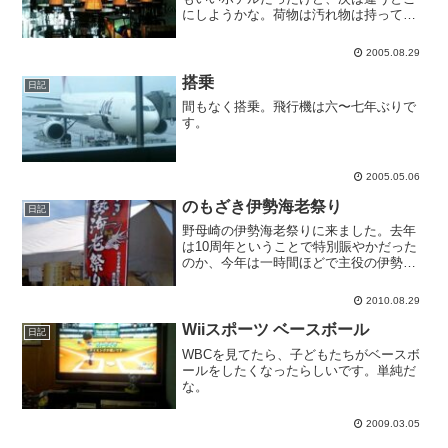
にしようかな。荷物は汚れ物は持って帰
れと言われたけど、荷物が多いと空港で
面倒なので宅配便で送りました。
2005.08.29
搭乗
日記
間もなく搭乗。飛行機は六〜七年ぶりで
す。
2005.05.06
のもざき伊勢海老祭り
日記
野母崎の伊勢海老祭りに来ました。去年
は10周年ということで特別賑やかだった
のか、今年は一時間ほどで主役の伊勢海
老が売り切れになったり会場が狭くなっ
てたりと、去年と比べるとちょっと淋し
2010.08.29
い感じです。魚つかみ取り大会でたんぽ
ぽが伊勢海老をゲットし...
Wiiスポーツ ベースボール
日記
WBCを見てたら、子どもたちがベースボ
ールをしたくなったらしいです。単純だ
な。
2009.03.05