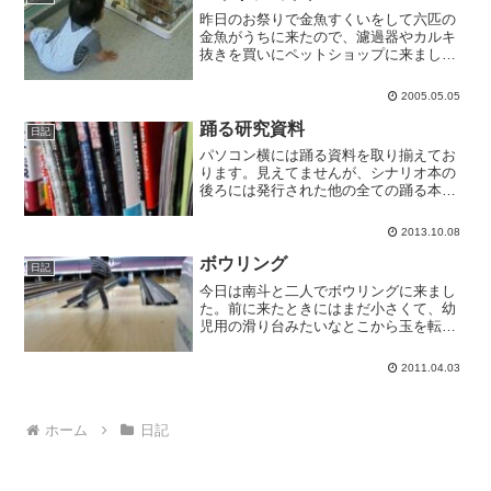
昨日のお祭りで金魚すくいをして六匹の
金魚がうちに来たので、濾過器やカルキ
抜きを買いにペットショップに来まし
た。水槽は亀が小さかった時に使ってい
たものを使います。妻は金魚を飼うのが
2005.05.05
夢だったそうです。小さい頃飼育放棄し
てお母さんにひどく怒られて...
踊る研究資料
日記
パソコン横には踊る資料を取り揃えてお
ります。見えてませんが、シナリオ本の
後ろには発行された他の全ての踊る本が
並んでます。ピアノ譜まであります。
（娘に弾いてもらうのが夢だった）
2013.10.08
ボウリング
日記
今日は南斗と二人でボウリングに来まし
た。前に来たときにはまだ小さくて、幼
児用の滑り台みたいなとこから玉を転が
していたのですが、さすがに六歳ともな
ると自分で投げられます。ガター無しの
2011.04.03
レーンだけどね。日曜日の午前中は安い
のでその時間に来るつもり...
ホーム
日記