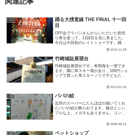
関連記事
踊る大捜査線 THE FINAL 十一回
日記
目
OFF会でラパンさんからいただいた前売
り券を使って、11回目を見に来ました。
今日は今回初のレイトショーです。踊る
が「上映中」なのももう少し。淋しいで
2012.11.29
すね。このポスターもよく見るとところ
どころ破れてます。今回は全部で七名。
竹崎城趾展望台
日記
全員男。リピーターば...
竹崎城趾展望台です。有明海を一望でき
ます。隣に草スキー場があり、100円ショ
ップで買った草スキーソリで子どもたち
が滑ったのですが、異常にスピードが出
て顔が引きつってました。
2013.01.20
パパの絵
日記
近所のスーパーにたんぽぽの描いてくれ
たパパの絵が飾られてます。随分とシン
プルな上、メガネもありません。コンタ
クトの日なのかな。
2006.06.12
ペットショップ
日記