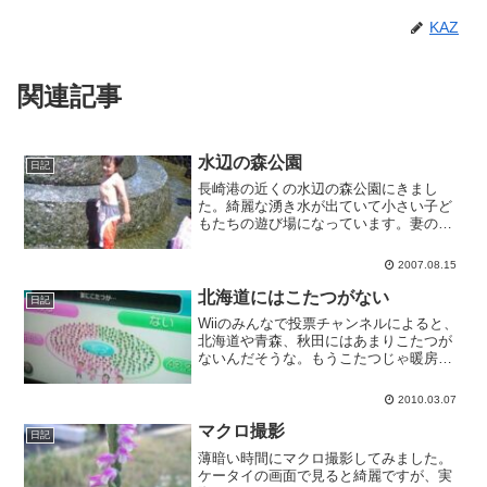
KAZ
関連記事
水辺の森公園
日記
長崎港の近くの水辺の森公園にきまし
た。綺麗な湧き水が出ていて小さい子ど
もたちの遊び場になっています。妻の親
戚が集まって、お弁当を食べます。
2007.08.15
北海道にはこたつがない
日記
Wiiのみんなで投票チャンネルによると、
北海道や青森、秋田にはあまりこたつが
ないんだそうな。もうこたつじゃ暖房に
なり得ないんでしょうね。
2010.03.07
マクロ撮影
日記
薄暗い時間にマクロ撮影してみました。
ケータイの画面で見ると綺麗ですが、実