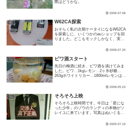
際はどうかな。
2006.07.09
W62CA探索
日記
おそらく私の次期ケータイになるW62CA
を探索しに、いくつかのauショップを回
りました。どこもモックしかなく、実機
には触れませんでした。あんまり反応悪
いようなら移行を中止しようと思ってい
2008.07.20
るのですが、同じバージョンのKCP+を搭
載しているはず...
ビワ酒スタート
日記
先日の梅酒に続き、ビワ酒を漬けてみま
した。ビワ…1kgレモン…2ヶ氷砂糖…
263gホワイトリカー…1800mlレモンは皮
をむいて輪切りにしていれました。2〜3
ヶ月経ったら果肉を取り出して種だけ戻
2009.05.23
すそうです。氷砂糖はレシピでは200gで
したが...
そろそろ上映
日記
そろそろ上映時間です。今日は「星にな
った少年」のゾウのランディの本物がソ
レイユに来ています。写真はぬいぐるみ
ですけど。客入りは七割ほどかな。今週
で公開終了というのが惜しいです。
2005.07.10