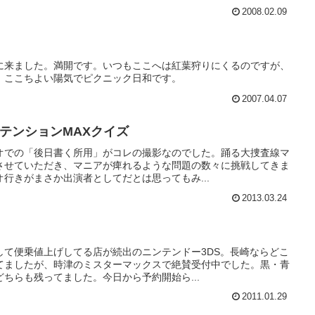
2008.02.09
に来ました。満開です。いつもここへは紅葉狩りにくるのですが、
。ここちよい陽気でピクニック日和です。
2007.04.07
アテンションMAXクイズ
オでの「後日書く所用」がコレの撮影なのでした。踊る大捜査線マ
させていただき、マニアが痺れるような問題の数々に挑戦してきま
行きがまさか出演者としてだとは思ってもみ...
2013.03.24
して便乗値上げしてる店が続出のニンテンドー3DS。長崎ならどこ
てましたが、時津のミスターマックスで絶賛受付中でした。黒・青
ちらも残ってました。今日から予約開始ら...
2011.01.29