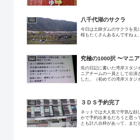
八千代湖のサクラ
日記
今日は土師ダムのサクラを見
桜もたくさんあるんですねぇ
究極の1000択 〜マニ
日記
先の日記に書いた湾岸スタジ
ニアチームの一員として出演
した。（初めての湾岸スタジオ
３ＤＳ予約完了
日記
ネットでは大人気で平気な顔
かで予約出来るだろうと思っ
とも計八台枠があって、まだど