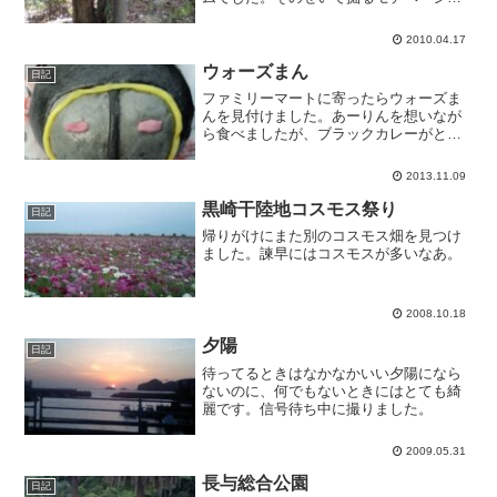
ンが上がらず、のんびり掘りました。結
局七本貰ってきました。急いで帰って灰
2010.04.17
汁抜きして食べました。湯がいた後すぐ
刺身にして食べた時には美...
ウォーズまん
日記
ファミリーマートに寄ったらウォーズま
んを見付けました。あーりんを想いなが
ら食べましたが、ブラックカレーがとて
も美味しかったです。だいぶ可愛いウォ
ーズマンだね。
2013.11.09
黒崎干陸地コスモス祭り
日記
帰りがけにまた別のコスモス畑を見つけ
ました。諫早にはコスモスが多いなあ。
2008.10.18
夕陽
日記
待ってるときはなかなかいい夕陽になら
ないのに、何でもないときにはとても綺
麗です。信号待ち中に撮りました。
2009.05.31
長与総合公園
日記