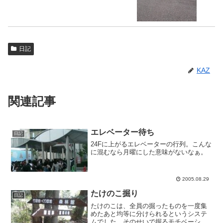
日記
KAZ
関連記事
エレベーター待ち
日記
24Fに上がるエレベーターの行列。こんな
に混むなら月曜にした意味がないなぁ。
2005.08.29
たけのこ掘り
日記
たけのこは、全員の掘ったものを一度集
めたあと均等に分けられるというシステ
ムでした。そのせいで掘るモチベーショ