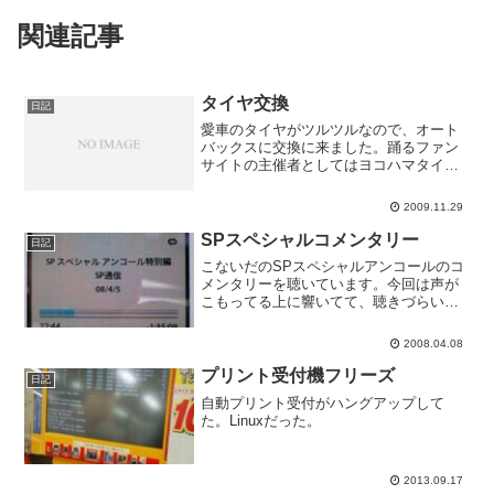
関連記事
タイヤ交換
日記
愛車のタイヤがツルツルなので、オート
バックスに交換に来ました。踊るファン
サイトの主催者としてはヨコハマタイヤ
を選ぶべきだったんでしょうが、店員さ
んがミニバンにはミシュランがいいと強
2009.11.29
く勧めてきたのでミシュランにしまし
た。ヨコハマタイヤのよりは...
SPスペシャルコメンタリー
日記
こないだのSPスペシャルアンコールのコ
メンタリーを聴いています。今回は声が
こもってる上に響いてて、聴きづらいな
あ。井上が手錠忘れるのは映画にも出る
そうです。
2008.04.08
プリント受付機フリーズ
日記
自動プリント受付がハングアップして
た。Linuxだった。
2013.09.17