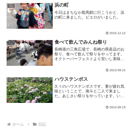
浜の町
日記
今日はまちなか龍馬館に行こうかと、浜
の町に来ました。ピエロがいました。
2010.12.12
食べて飲んでみんね祭り
日記
長崎港の三角広場で、長崎の県産品のお
祭り、食べて飲んで祭りをやってます。
オクトーバーフェストより安いし美味し
いし良いです。しかし、うぽりたんは美
味しくないです。チャポリタンがなかっ
2013.09.21
たので仕方なく食べましたが、もう二度
と食べません。前に食べた...
ハウステンボス
日記
久々のハウステンボスです。妻が疲れ気
味ということで、南斗と二人で来まし
た。あじさい祭りをやっています。いつ
もこの時期は何かと忙しくて来られなか
ったんですが、これは見事ですね。私も
2014.06.15
南斗も大して花は興味ないのに、それで
もテンション上がっちゃいま...
ホーム
日記