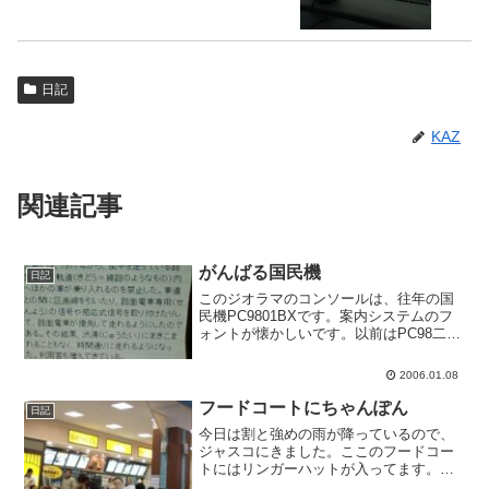
日記
KAZ
関連記事
がんばる国民機
日記
このジオラマのコンソールは、往年の国
民機PC9801BXです。案内システムのフ
ォントが懐かしいです。以前はPC98二台
並べて置かれてたので並列処理している
と思っていたのですが、今日は一台しか
2006.01.08
ないとこをみると、これだけで動かして
いるようです。...
フードコートにちゃんぽん
日記
今日は割と強めの雨が降っているので、
ジャスコにきました。ここのフードコー
トにはリンガーハットが入ってます。初
めて見ました。思わず食べてしまいまし