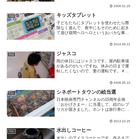
たが、普通にちゃんぽんでした。気軽に
2008.01.20
ちゃんぽんが買えるのは長崎ならではな
のかな。
キッズタブレット
日記
子どもたちにタブレットを使わせたら際
限なく遊んで、夜中にもそのために起き
て遊び昼間ヘロヘロというおバカな事態
が続くので、操作時間帯や時間制御でき
るよう、キッズタブレットを導入するこ
2014.09.21
とに決めました。GooglePlay未対応だと
キッズを卒業し...
ジャスコ
日記
雨の休日にはジャスコです。屋内駐車場
があるのがいいですね。休みの日まで運
転したくないので、妻の運転です。＃
4/28に免許取りました。4/29あたりの更
新日記参照。
2008.05.10
シネポートタウンの絵当選
日記
日本映画専門チャンネルの15周年企画
「おかげさまー」に当選して、絵のレプ
リカが届きました。ホントは旅行券に応
募していたので最初は箱の大きさにがっ
かりしましたが、開いてみたらとても素
2013.10.25
敵な絵で感激しました。どこに飾ろうか
な。当選のきっかけになっ...
水出しコーヒー
日記
水出しのアイスコーヒーです。作るまで