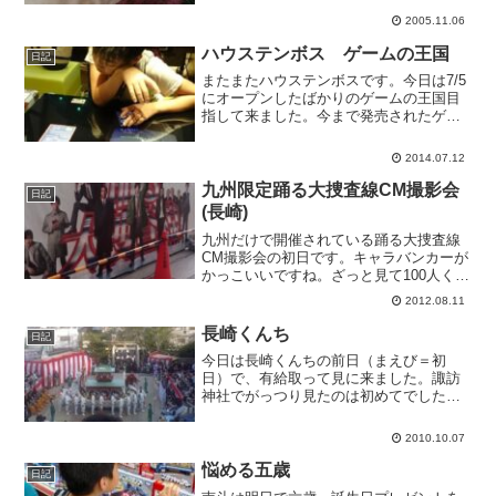
います。こんな日にはだいたい妻が南斗
2005.11.06
をみて私はたんぽぽと出かけるパターン
なのですが、南斗は昨日か...
ハウステンボス ゲームの王国
日記
またまたハウステンボスです。今日は7/5
にオープンしたばかりのゲームの王国目
指して来ました。今まで発売されたゲー
ム機が展示されていたり、古いアーケー
ドゲームが無料でプレイ出来たり、おっ
2014.07.12
さんは大変心ときめく空間となっていま
す。ハングオンとアフ...
九州限定踊る大捜査線CM撮影会
日記
(長崎)
九州だけで開催されている踊る大捜査線
CM撮影会の初日です。キャラバンカーが
かっこいいですね。ざっと見て100人くら
いの方が集まってLoveSomebodyを歌う
2012.08.11
というもので、歌詞カードも配られたの
で通りすがりの方でも大丈夫です。集団
長崎くんち
日記
撮影のあ...
今日は長崎くんちの前日（まえび＝初
日）で、有給取って見に来ました。諏訪
神社でがっつり見たのは初めてでした
が、とても面白かったです。声が枯れま
した。
2010.10.07
悩める五歳
日記