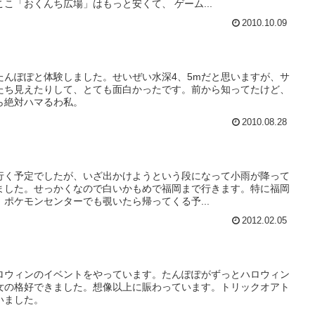
こ「おくんち広場」はもっと安くて、 ゲーム...
2010.10.09
たんぽぽと体験しました。せいぜい水深4、5mだと思いますが、サ
たち見えたりして、とても面白かったです。前から知ってたけど、
ら絶対ハマるわ私。
2010.08.28
行く予定でしたが、いざ出かけようという段になって小雨が降って
ました。せっかくなので白いかもめで福岡まで行きます。特に福岡
ポケモンセンターでも覗いたら帰ってくる予...
2012.02.05
ロウィンのイベントをやっています。たんぽぽがずっとハロウィン
女の格好できました。想像以上に賑わっています。トリックオアト
いました。