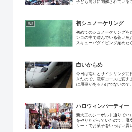
子ども向けに開催されているこ
初シュノーケリング
日記
初めてのシュノーケリングを
ンゴの中で遊んでいる蒼い魚
スキューバダイビング始めた
白いかもめ
日記
今日は南斗とサイクリングに
きたので、電車コースに変え
に用事があるわけでないので、
ハロウィンパーティー
日記
新大工のシーボルト通りでハ
をやりたがっていたので、魔
リートでお菓子をいっぱい貰