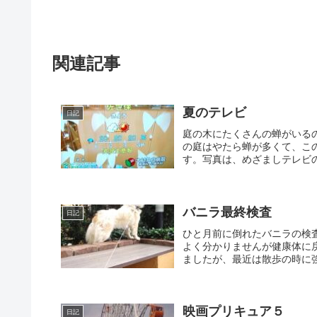
関連記事
夏のテレビ
日記
庭の木にたくさんの蝉がいる
の庭はやたら蝉が多くて、こ
す。写真は、めざましテレビの
バニラ最終検査
日記
ひと月前に倒れたバニラの検
よく分かりませんが健康体に
ましたが、最近は散歩の時に強
映画プリキュア５
日記