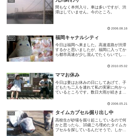
日記
間もなく本州入り。車は多いですが、渋
滞はしていません。今のところ。
2006.08.16
福岡キャナルシティ
日記
今日は福岡へ来ました。高速道路が渋滞
するかと思いましたが、福岡に入ってか
ら都市高速が少し混んでたくらいでし
た。とりあえずムーミンカフェでお昼で
す。
2010.05.02
ママお休み
日記
今日は妻はお休みの日にしてあげて、子
どもたち二人を連れて私の実家に向かっ
ているところです。数日大雨が続きまし
たが、今日はいい天気。
2006.05.21
タイムカプセル掘り出し中
日記
高校生が砂場を掘り起こしているので何
かと思ったら、10歳ごろ埋めたタイムカ
プセルを探しているんだそうで。しかし
なかなか見つかりません。見つかるかな