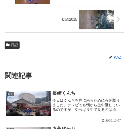
初詣2015
日記
KAZ
関連記事
長崎くんち
日記
今日はくんちを見に来るために有休取り
ました。テレビでも朝から生中継してい
るのですが、やっぱり生で見るのは迫力
が違いますね。諏訪神社のチケットは買
ってなかったので、御旅所で覗き見して
2009.10.07
ます。来年は諏訪神社で見よう。
九州終わり