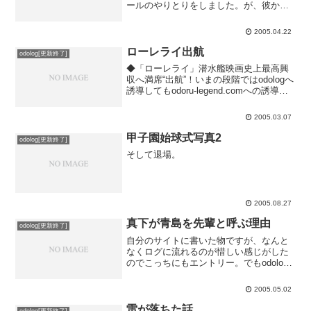
ールのやりとりをしました。が、彼から
「お前Cメールブロックしてるだろ。エラ
ーが出たぞ」と電話で怒られました。結
2005.04.22
局番号の件はその電話で解決しまして、
その後のCメールは...
ローレライ出航
odolog[更新終了]
◆「ローレライ」潜水艦映画史上最高興
収へ満席“出航”！いまの段階ではodologへ
誘導してもodoru-legend.comへの誘導に
ならないのですが、それでも宣伝効果は
０ではなかろうと、初めてライブドアニ
2005.03.07
ュースへトラックバック。皆さんもう...
甲子園始球式写真2
odolog[更新終了]
そして退場。
2005.08.27
真下が青島を先輩と呼ぶ理由
odolog[更新終了]
自分のサイトに書いた物ですが、なんと
なくログに流れるのが惜しい感じがした
のでこっちにもエントリー。でもodolog
も検索性よくないので結局ログは流れて
いくだけなんですけどもね。いろんな考
2005.05.02
え方があってしかるべきだと思いますの
で、適当に読み流し...
雷が落ちた話