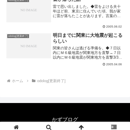
odolog[更新終了]
雷で思い出しました。◆雷をよける夫十
年ほど前、東京に住んでいた頃、我が家
に雷が落ちたことがあります。言葉の比
喩でなく、本当に我が家に落ちました五
階建てのマンションの三階で、屋上には
2005.06.02
避雷針っぽいのもあったのに。ちょうど
その日はお休みで家にいた...
明日までに関東に大地震が起こる
odolog[更新終了]
らしい
関東の皆さんは逃げる準備を。◆７日以
内にＭ６級地震が関東地方を直撃→７日
以内にＭ６級地震が関東地方を直撃3/31
に発表されたらしいので、明日が最終日
2005.04.06
です。大地震が関東を襲うらしいです。
と言っても信じて逃げ出す人はいないで
しょうが、こんな予言...
ホーム
odolog[更新終了]
かずブログ
© 1999-2026 かずブログ.