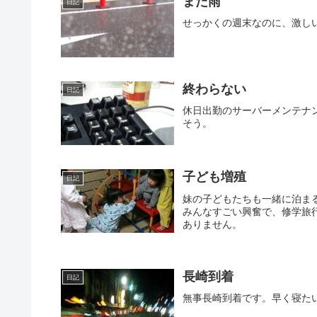
また雨
日記
せっかくの週末なのに、激し
終わらない
日記
休日出勤のサーバーメンテナ
そう。
子ども増殖
日記
妹の子どもたちも一緒に泊ま
みんなすごい興奮で、修学旅
ありません。
長崎到着
日記
無事長崎到着です。早く寝た