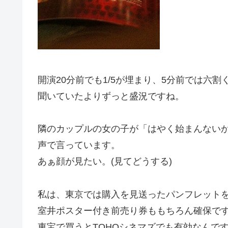
開演20分前でも1/5が埋まり、5分前では六
聞いていたよりずっと盛況ですね。
隣のカップルの女の子が「はやく始まんない
声で言っています。
あぁ顔が見たい。(見てどうする)
私は、東京では購入を見送ったパンフレット
室井ポスター付き前売り券ももちろん確保で
東宝で買うとTOHOシネマズでも有効なんで