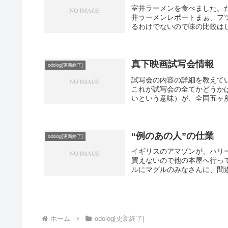
室井ラーメンを食べました。
井ラーメンレポートまぁ、フ
るわけでないので味の比較はし
真下映画試写会情報
odolog[更新終了]
試写会の内容の詳細を教えて
これが試写会の全てかどうか
いという意味）が、全国五ヶ所
“例のあの人”の仕業
odolog[更新終了]
イギリスのアマゾンが、ハリーポ
買えないので他の本屋へ行っ
ルにマグルのみなさんに、間違
ホーム
odolog[更新終了]