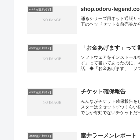
shop.odoru-legend
odolog[更新終了]
踊るシリーズ用ネット通販サイトs
下のヘッドセット＆前売券か
「お金あげます」って
odolog[更新終了]
ソフトウェアをインストール
す」って書いてあったのに、４
話。◆「お金あげます」 ソフ
チケット確保報告
odolog[更新終了]
みんながチケット確保報告を
スターは２セットずつくらい
でしか有効でないチケットだっ
室井ラーメンレポート
odolog[更新終了]