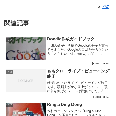
KAZ
関連記事
Doodle作成ガイドブック
日記
小四の娘が小学校でGoogleの冊子を貰っ
てきました。Googleのロゴを作ろうとい
うことらしいです。知らない間に、こん
なとこまで侵攻してたのね。
2011.09.29
ももクロ ライブ・ビューイング
日記
終了
超楽しかったライブ・ビューイング終了
です。歌唱力がかなり上がっていて、歌
に首を傾げるシーンは皆無でした。布袋
さんが都合三回も出て来て、バンビーノ
2013.08.04
歌ったときにはみな大盛り上がりでし
た。演出はよくも悪くもいつもと同じ
Ring a Ding Dong
日記
で、あれならファンも文句言わ...
木村カエラのシングル「Ring a Ding
Dong」が届きました。シングルだから