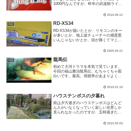
1000円なんですが、昨年の武道館ライブ
の音源が8曲も入っています。なんでアル
バムじゃないんだろコレ。
2010.06.12
RD-XS34
日記
RD-XS34が届いたとか、リモコンのキー
が多いとか、地上波チューナーの感度悪
いんじゃないかとか、頭が痛くてマニュ
アル読む気力がないとか、そんなことを
細かくたくさん書いたんですが、最後の
2005.05.21
最後で操作ミスして全文消してしまい、
しょんぼり中です。...
龍馬伝
日記
初めて大河ドラマを本気で見ています。
今回の福山雅治龍馬伝、むちゃくちゃ面
白いです。最高。視聴率があまりよくな
いって話だけど、今までの大河はそんな
に面白かったのね。来週が待ちきれない
2010.01.10
というドラマはホントに久しぶり。録画
で見るのも惜しくてオンタ...
ハウステンボスの夕暮れ
日記
前は夕方過ぎのハウステンボスはどんど
ん人がいなくなっていく寂しい光景しか
見られなかったのですが、五時過ぎたら
入場無料というキャンペーンのおかげ
か、人通りが絶えません。頑張れハウス
2010.05.03
テンボス。年間パスポート更新しちゃっ
たし。