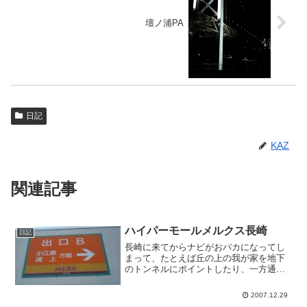
壇ノ浦PA
日記
KAZ
関連記事
ハイパーモールメルクス長崎
日記
長崎に来てからナビがおバカになってし
まって、たとえば丘の上の我が家を地下
のトンネルにポイントしたり、一方通行
を逆走させようとしたり、左折しか出来
ないのに右折させようとしたりと散々な
2007.12.29
のですが、ここのマスターマックスに来