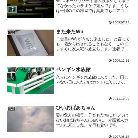
Wiiスポーツリゾート購入以来久しく歌っ
てなかったカラオケで遊んでます。うち
は一階のこの部屋では真夏でもエアコン
をかけない（風通しがよくて必要ないか
らカバーをかけている）ので、窓を開け
2009.07.14
られないカラオケはこの辺までが限界で
しょうか。どうせ隣も...
また来たWii
日記
二台目のWiiがうちに来ました。と言って
も、箱から出されることもなく、このま
ますぐに友人宅へ旅立ちます。達者でな
ぁ〜。
2006.12.11
ペンギン水族館
日記
久々にペンギン水族館に来ました。雨じ
ゃない日に来たのはホントに久しぶり。
2011.10.02
ひいおばあちゃん
日記
妻の父方の祖母、子どもたちにとっては
ひいおばあちゃんに会いに、介護老人ホ
ームに来ました。今日も暑いです。
2007.08.17