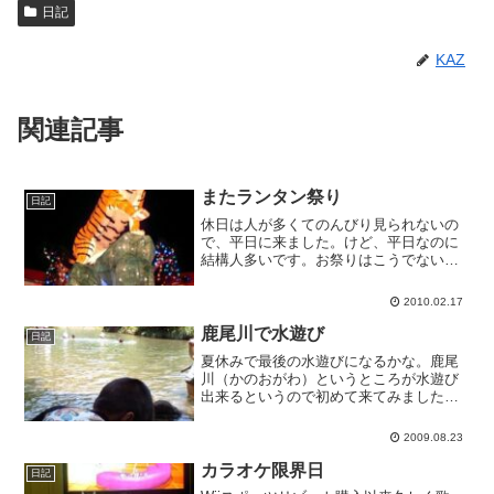
日記
KAZ
関連記事
またランタン祭り
日記
休日は人が多くてのんびり見られないの
で、平日に来ました。けど、平日なのに
結構人多いです。お祭りはこうでないと
ね。
2010.02.17
鹿尾川で水遊び
日記
夏休みで最後の水遊びになるかな。鹿尾
川（かのおがわ）というところが水遊び
出来るというので初めて来てみました。
小さい子が遊べるような浅瀬と、大人が
飛び込んでも平気なくらいの深いところ
2009.08.23
が一緒にあります。木々が日陰を作って
くれていて、避暑にもいい...
カラオケ限界日
日記