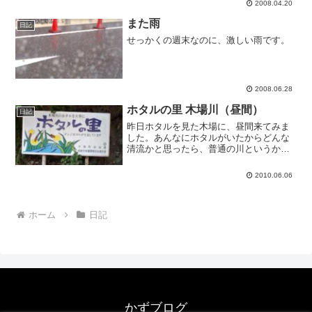
2008.04.20
また雨
日記
せっかくの週末なのに、激しい雨です。
2008.06.28
ホタルの里 木場川（昼間）
日記
昨日ホタルを見た木場に、昼間来てみま
した。あんなにホタルがいたからどんな
清流かと思ったら、普通の川というか、
泡が浮いたりして普通より汚い川でし
た。ただ綺麗にしてりゃホタルが住み着
2010.06.06
くのかと思ったけど、そういうものでも
ないのかな。
ホーム
日記
かずブログ