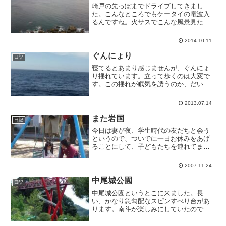
崎戸の先っぽまでドライブしてきまし
た。こんなところでもケータイの電波入
るんですね。火サスでこんな風景見た気
がする。
2014.10.11
ぐんにょり
日記
寝てるとあまり感じませんが、ぐんにょ
り揺れています。立って歩くのは大変で
す。この揺れが眠気を誘うのか、だいた
い皆さん寝ています。船酔いしそうな揺
れですが、酔い止めを飲んでおいたお陰
2013.07.14
か今のところは大丈夫。船内は冷房で少
し寒いです。あと40分ほ...
また岩国
日記
今日は妻が夜、学生時代の友だちと会う
というので、ついでに一日お休みをあげ
ることにして、子どもたちを連れてまた
実家のおばあちゃんのとこに来ました。
日なたにいると上着がいらないくらい暖
2007.11.24
かいです。11月も末なのに。
中尾城公園
日記
中尾城公園というとこに来ました。長
い、かなり急勾配なスピンすべり台があ
ります。南斗が楽しみにしていたのです
が、小学生未満は滑れないと聞いて大泣
きしてました。