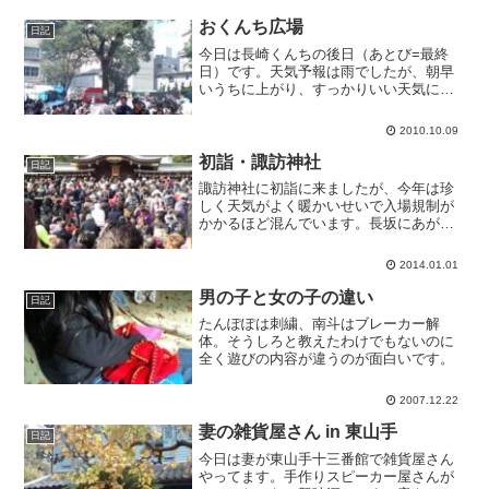
おくんち広場
日記
今日は長崎くんちの後日（あとび=最終
日）です。天気予報は雨でしたが、朝早
いうちに上がり、すっかりいい天気にな
りました。おくんちは露店の値段もそん
なに高くないのですが、主に子ども向け
2010.10.09
に開催されているここ「おくんち広場」
はもっと安くて、 ゲーム...
初詣・諏訪神社
日記
諏訪神社に初詣に来ましたが、今年は珍
しく天気がよく暖かいせいで入場規制が
かかるほど混んでいます。長坂にあがる
前でも一度止められ、神社前では普通に
混んでて止まってます。何年も来ている
2014.01.01
けど、こんなのは初めてです。
男の子と女の子の違い
日記
たんぽぽは刺繍、南斗はブレーカー解
体。そうしろと教えたわけでもないのに
全く遊びの内容が違うのが面白いです。
2007.12.22
妻の雑貨屋さん in 東山手
日記
今日は妻が東山手十三番館で雑貨屋さん
やってます。手作りスピーカー屋さんが