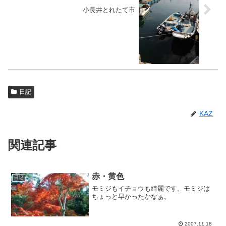
小長井とれたて市
日記
KAZ
関連記事
赤・黄色
日記
モミジもイチョウも綺麗です。モミジは
ちょっと早かったかなぁ。
2007.11.18