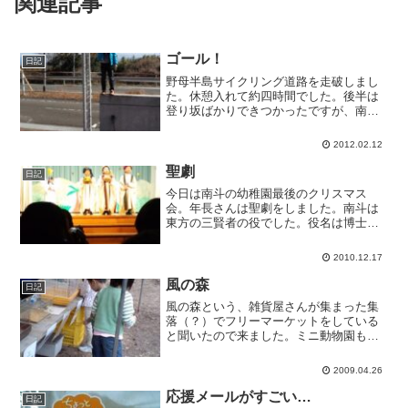
関連記事
ゴール！
日記
野母半島サイクリング道路を走破しまし
た。休憩入れて約四時間でした。後半は
登り坂ばかりできつかったですが、南斗
はほぼ漕ぎ切りました。すごいなあ。何
度「パパ遅い！」と言われたことか。亜
2012.02.12
熱帯動植物園が近いみたいなので、行っ
てみようかと思っています...
聖劇
日記
今日は南斗の幼稚園最後のクリスマス
会。年長さんは聖劇をしました。南斗は
東方の三賢者の役でした。役名は博士３
だったと思うけど、勝手にバルタザール
ということにしておきます。写真だと一
2010.12.17
番チビだけど、これでも平均身長よりは
高いのです。
風の森
日記
風の森という、雑貨屋さんが集まった集
落（？）でフリーマーケットをしている
と聞いたので来ました。ミニ動物園もあ
ってなかなか面白いです。たんぽぽは自
分の箸をサクラの木から作ったりしまし
2009.04.26
た。私も欲しかった…。
応援メールがすごい…
日記