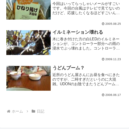
今回はいってらっしゃいメールがすごい
です。今回の台風はテレビで見てないの
だけど、応援したくなるほどすごいんで
すか。まぁ応援されたところで、頑張る
のはバスなんですけど。バス内のおやつ
2005.08.25
を買いました。ちょっとしか美味しくな
いそうなのですが、ちょっ...
イルミネーション壊れる
日記
木に巻き付けた方の白LEDのイルミネー
ションが、コントローラー部分への雨の
浸水でぶっ壊れました。コントローラー
は最初ラップでくるんでいたのですが、
巻き方が甘くて水がたまっていたので取
2009.11.23
ってしまったところに大雨が襲ったので
す。二本200球がひと...
うどんブーム？
日記
近所のうどん屋さんにお昼を食べにきた
のですが、二時すぎだというのに大混
雑。UDONのお陰でまたうどんブームで
しょうか。
2006.06.17
ホーム
日記