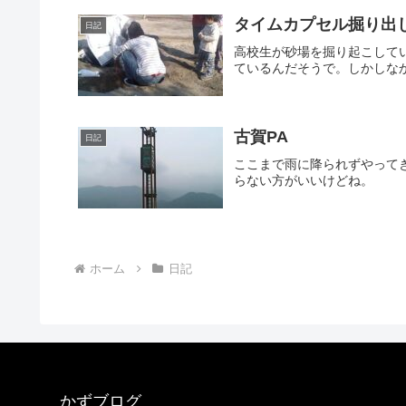
タイムカプセル掘り出
日記
高校生が砂場を掘り起こして
ているんだそうで。しかしな
古賀PA
日記
ここまで雨に降られずやって
らない方がいいけどね。
ホーム
日記
かずブログ