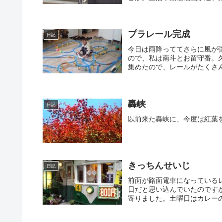
プラレール完成
日記
今日は雨降っててさらに風が
ので、私は南斗とお留守番。
集めたので、レールがたくさん
轟峡
日記
以前来た轟峡に、今度は紅葉
きっちんせいじ
日記
前面が路面電車になっている
日だと思い込んでいたのです
寄りました。土曜日はカレーの