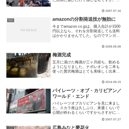
時間も前に駅について、時間を持て余し
気味です。
2007.07.16
amazonの分割発送技が無効に
日記
今までamazon.co.jpは、購入合計が1500
円以上なら、それを分割発送しても送料
はかかりませんでした。なのでマンガを
買うときなんかは他に適当に選んで1500
円以上にした上で、分割発送を選択して
2006.06.08
いました。「発送ごとに配送料・手数料
が加...
梅酒完成
日記
五月に漬けた梅酒が三ヶ月経ち、飲める
ようになりました。ナポレオンを二本も
使った贅沢梅酒はとても美味しく出来上
がりました。まだ少し角砂糖が残ってい
るので、もう少し寝かせて、冬にお湯割
2014.09.15
りしたいとおまいます。プラム酒の方は
少し甘すぎました。来年は...
パイレーツ・オブ・カリビアン／
日記
ワールド・エンド
パイレーツオブカリビアンを見に来まし
た。スカラ座は久しぶり。来週くらいで
公開が終わるくらいですからさすがにガ
ラガラで、広島で一番座席数の多い劇場
2007.07.27
なのですが、15人くらいしか入ってませ
んでした。とっても静かで集中して見ら
広島みなと夢花火
日記