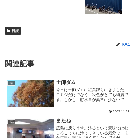
日記
KAZ
関連記事
土師ダム
日記
今日は土師ダムに紅葉狩りにきました。
モミジだけでなく、秋色がとても綺麗で
す。しかし、貯水量が異常に少ないで
す。こりゃ水不足になるかな。
2007.11.23
またね
日記
広島に戻ります。帰るという意味ではむ
しろこっちに帰ってきている気分で、ま
た広島に遊びに行く感じなんですが。一