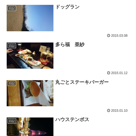
ドッグラン
日記
2015.03.08
多ら福 亜紗
日記
2015.01.12
丸ごとステーキバーガー
日記
2015.01.10
ハウステンボス
日記