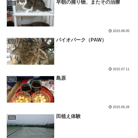
早朝の捕り物、またその治療
日記
2015.08.05
バイオパーク（PAW）
日記
2015.07.11
島原
日記
2015.06.28
田植え体験
日記